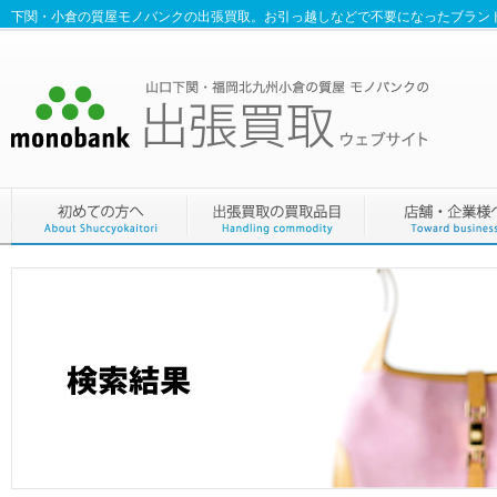
下関・小倉の質屋モノバンクの出張買取。お引っ越しなどで不要になったブラン