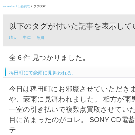
monobank出張買取
> タグ検索
以下のタグが付いた記事を表示して
晴天
中津
魚町
全
6
件 見つかりました。
稗田町にて豪雨に見舞われる。
今日は稗田町にお邪魔させていただきま
や、豪雨に見舞われました。 相方が雨
一室の引き払いで複数点買取させていた
目に留まったのがコレ。 SONY CD電蓄
テ...