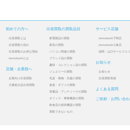
初めての方へ
出張買取の買取品目
サービス店舗
出張買取とは
家電製品の買取
monobank下関店
出張買取の流れ
家具の買取
monobank小倉店
出張買取のお得な理由
パソコン関連の買取
福岡・山口サービスエ
monobankとは
ブランド品の買取
お知らせ
趣味・コレクション品の買取
店舗・企業様へ
ジュエリーの買取
お知らせ
企業向け出張買取
毛皮・着物・呉服の買取
出張買取実績
大量処分品出張買取
食器・ギフトの買取
よくある質問
骨董品・アンティークの買取
オフィス・事務機器の買取
ご依頼・お問い合わ
飲食店の厨房機器の買取
買取できないもの