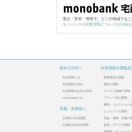
安心・安全・簡単で、どこの地域でもご
モノバンクの宅配買取についての詳細は
初めての方へ
出張買取の買取品
出張買取とは
家電製品の買取
出張買取の流れ
家具の買取
出張買取のお得な理由
パソコン関連の買取
monobankとは
ブランド品の買取
趣味・コレクション
店舗・企業様へ
ジュエリーの買取
企業向け出張買取
毛皮・着物・呉服の
大量処分品出張買取
食器・ギフトの買取
骨董品・アンティー