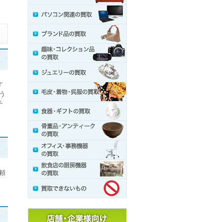
家具の買取
パソコン関連の買取
ブランド品の買取
趣味・コレクション品の買取
す
ジュエリーの買取
う
チ
毛皮・着物・呉服の買取
食器・ギフトの買取
骨董品・アンティークの買取
オフィス・事務機器の買取
頼
飲食店の厨房機器の買取
買取できないもの