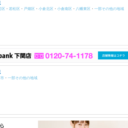
域
司区
・
若松区
・
戸畑区
・
小倉北区
・
小倉南区
・
八幡東区
・
一部その他の地域
域
部市
・
一部その他の地域