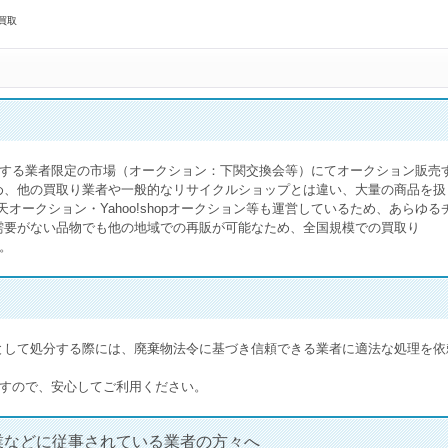
買取
の運営する業者限定の市場（オークション：下関交換会等）にてオークション販売
め、他の買取り業者や一般的なリサイクルショップとは違い、大量の商品を扱
天オークション・Yahoo!shopオークション等も運営しているため、あらゆる
需要がない品物でも他の地域での再販が可能なため、全国規模での買取り
す。
として処分する際には、廃棄物法令に基づき信頼できる業者に適法な処理を依
しますので、安心してご利用ください。
業などに従事されている業者の方々へ