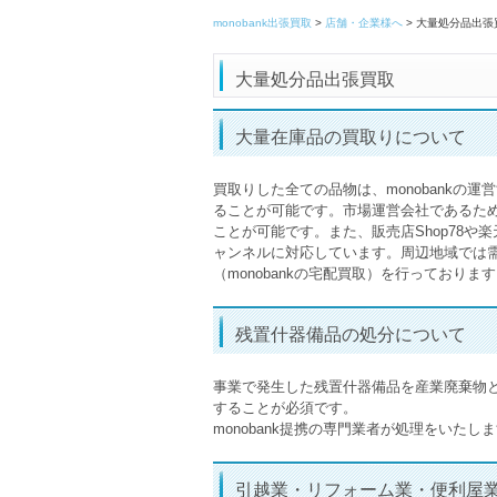
monobank出張買取
>
店舗・企業様へ
>
大量処分品出張
大量処分品出張買取
大量在庫品の買取りについて
買取りした全ての品物は、monobank
ることが可能です。市場運営会社であるた
ことが可能です。また、販売店Shop78や楽
ャンネルに対応しています。周辺地域では
（monobankの宅配買取）を行っておりま
残置什器備品の処分について
事業で発生した残置什器備品を産業廃棄物
することが必須です。
monobank提携の専門業者が処理をいた
引越業・リフォーム業・便利屋