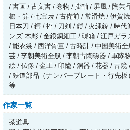
/ 書画 / 古文書 / 巻物 / 掛軸 / 屏風 / 陶芸
櫛・笄 / 七宝焼 / 古備前 / 常滑焼 / 伊賀焼 
日本刀 / 鍔 / 拵 / 刀剣 / 鎧 / 火縄銃 / 時
ンズ 木彫 / 金銀銅細工 / 硯箱 / 江戸ガラス
/ 能衣裳 / 西洋骨董 / 古時計 / 中国美術
芸 / 李朝美術全般 / 李朝古陶磁器 / 軍隊物 /
絵 / 仏像 / 金工 / 印籠 / 銅器 / 花器 / 古
/ 鉄道部品（ナンバープレート・行先板） /
等
作家一覧
茶道具