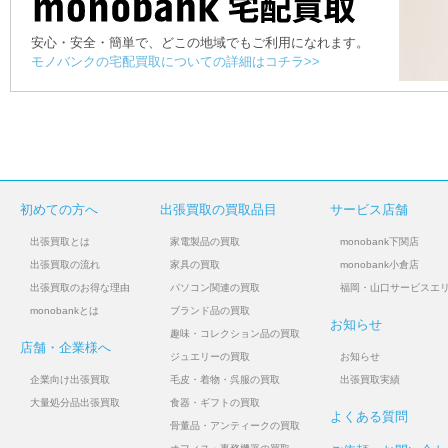
安心・安全・簡単で、どこの地域でもご利用になれます。
モノバンクの宅配買取についての詳細はコチラ>>
初めての方へ
出張買取の買取品目
サービス店舗
出張買取とは
家電製品の買取
monobank下関店
出張買取の流れ
家具の買取
monobank小倉店
出張買取のお得な理由
パソコン関連の買取
福岡・山口サービスエ
monobankとは
ブランド品の買取
お知らせ
趣味・コレクション品の買取
店舗・企業様へ
ジュエリーの買取
お知らせ
企業向け出張買取
毛皮・着物・呉服の買取
出張買取実績
大量処分品出張買取
食器・ギフトの買取
よくある質問
骨董品・アンティークの買取