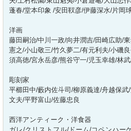
夫/上村松園/東山魁夷/小倉遊亀/大山忠作
蓬春/堂本印象 /安田靫彦/伊藤深水/片岡
洋画
藤田嗣治/中川一政/向井潤吉/田崎広助/
憲之/小山敬三/竹久夢二/有元利夫/小磯良
須高徳/宮永岳彦/熊谷守一/児玉幸雄/林武
彫刻家
平櫛田中/藪内佐斗司/柳原義達/舟越保武
文夫/平野富山/佐藤忠良
西洋アンティーク・洋食器
ガレ/クリストフル/ドーム/コペンハーゲ