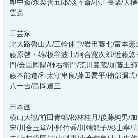
即中斎/永楽善五郎/淡々斎/小川長楽/大
雲斎
工芸家
北大路魯山人/三輪休雪/岩田藤七/富本憲
藤原啓・雄/板谷波山/河合寛次郎/近藤悠
門/金重陶陽/柿右衛門/荒川豊蔵/加藤土師
藤本能道/和太守卑良/藤田喬平/楠部彌弌
八十吉/島岡達三
日本画
横山大観/前田青邨/松林桂月/後藤純男/
宋/川合玉堂/小野竹喬/川端龍子/杉山寧/