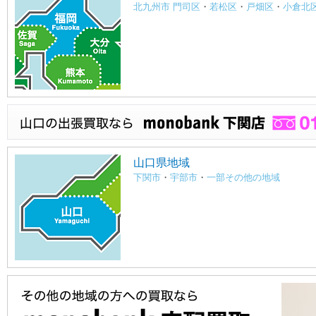
北九州市 門司区
・
若松区
・
戸畑区
・
小倉北
山口県地域
下関市
・
宇部市
・
一部その他の地域