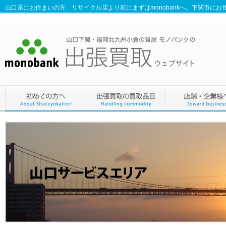
山口県にお住まいの方、リサイクル店より前にまずはmonobankへ。下関市に