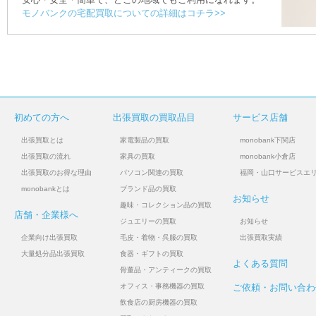
モノバンクの宅配買取についての詳細はコチラ>>
初めての方へ
出張買取の買取品目
サービス店舗
出張買取とは
家電製品の買取
monobank下関店
出張買取の流れ
家具の買取
monobank小倉店
出張買取のお得な理由
パソコン関連の買取
福岡・山口サービスエ
monobankとは
ブランド品の買取
お知らせ
趣味・コレクション品の買取
店舗・企業様へ
ジュエリーの買取
お知らせ
企業向け出張買取
毛皮・着物・呉服の買取
出張買取実績
大量処分品出張買取
食器・ギフトの買取
よくある質問
骨董品・アンティークの買取
オフィス・事務機器の買取
ご依頼・お問い合わ
飲食店の厨房機器の買取