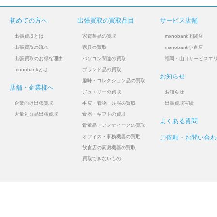
初めての方へ
出張買取の買取品目
サービス店舗
出張買取とは
家電製品の買取
monobank下関店
出張買取の流れ
家具の買取
monobank小倉店
出張買取のお得な理由
パソコン関連の買取
福岡・山口サービスエ
monobankとは
ブランド品の買取
お知らせ
趣味・コレクション品の買取
店舗・企業様へ
ジュエリーの買取
お知らせ
企業向け出張買取
毛皮・着物・呉服の買取
出張買取実績
大量処分品出張買取
食器・ギフトの買取
よくある質問
骨董品・アンティークの買取
オフィス・事務機器の買取
ご依頼・お問い合わ
飲食店の厨房機器の買取
買取できないもの