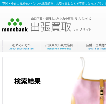
下関・小倉の質屋モノバンクの出張買取。お引っ越しなどで不要になったブラン