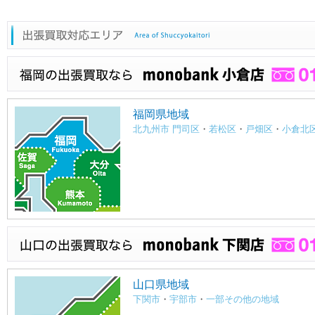
福岡県地域
北九州市 門司区
・
若松区
・
戸畑区
・
小倉北
山口県地域
下関市
・
宇部市
・
一部その他の地域