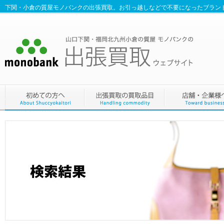
下関・小倉の質屋モノバンクの出張買取。お引っ越しなどで不要になったブラン