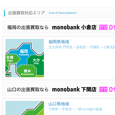
福岡県地域
北九州市 門司区
・
若松区
・
戸畑区
・
小倉北
山口県地域
下関市
・
宇部市
・
一部その他の地域