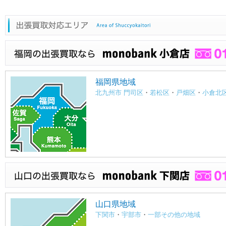
福岡県地域
北九州市 門司区
・
若松区
・
戸畑区
・
小倉北
山口県地域
下関市
・
宇部市
・
一部その他の地域