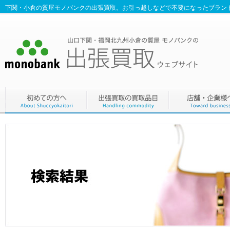
下関・小倉の質屋モノバンクの出張買取。お引っ越しなどで不要になったブラン